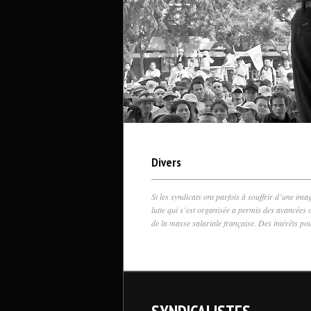
Divers
Si les syndicats ont parfois à souffrir d’une ima
lutte qui s’est organisée a permis des avancées 
de la masse salariale française. Des intérêts pou