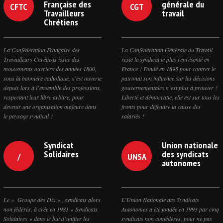
Française des
générale du
CFTC
CGT
Travailleurs
travail
Chrétiens
La Confédération Française des
La Confédération Générale du Travail
Travailleurs Chrétiens issue des
reste le syndicat le plus représenté en
mouvements ouvriers des années 1800,
France ! Fondé en 1895 pour contrer le
sous la bannière catholique, s’est ouverte
patronat son influence sur les décisions
depuis lors à l’ensemble des professions,
gouvernementales n’est plus à prouver !
respectant leur libre arbitre, pour
Liberté et démocratie, elle est sur tous les
devenir une organisation majeure dans
fronts pour défendre la cause des
le paysage syndical !
salariés !
Syndicat
Union nationale
Solidaires
des syndicats
/
UNSA
autonomes
Le « Groupe des Dix » , syndicats alors
L’Union Nationale des Syndicats
non fédérés, à crée en 1981 « Syndicats
Autonomes a été fondée en 1993 par cinq
Solidaires » dans le but d’unifier les
syndicats non confédérés, pour ne pas