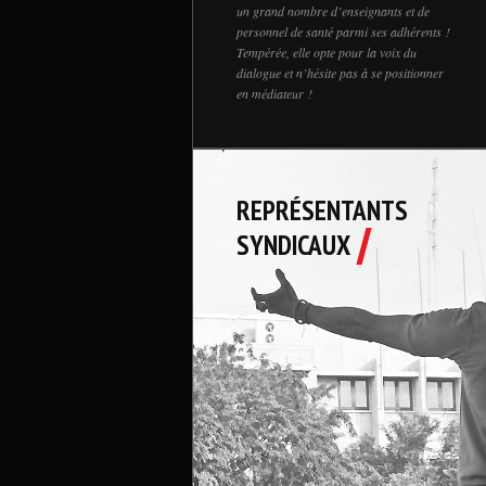
un grand nombre d’enseignants et de
personnel de santé parmi ses adhérents !
Tempérée, elle opte pour la voix du
dialogue et n’hésite pas à se positionner
en médiateur !
REPRÉSENTANTS
SYNDICAUX