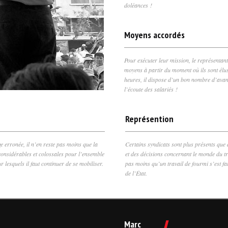
doléances !
Moyens accordés
Pour exécuter leur mission, le représentant
moyens à partir du moment où ils sont élus
heures, il dispose d’un bon nombre d’avan
l’écoute des salariés !
Représention
ge erronée, il n’en reste pas moins que la
Certains syndicats sont plus présents que 
considérables et colossales pour l’ensemble
et des décisions concernant le monde du tr
r lesquels il faut continuer de se mobiliser.
pas moins qu’un travail de fourmi s’est f
de l’État.
Marc