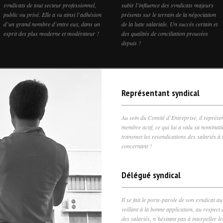
syndicats de tout secteur professionnel,
subir l’influence des syndicats majeurs
public ou privé. Elle a vu ainsi l’adhésion
présents sur le terrain de la négociation
d’un grand nombre d’entre eux, dans un
de la lutte salariale. Un succès certain et
esprit des plus moderne et modérateur !
des qualités de conciliation prouvées
depuis !
Représentant syndical
Au sein du Comité d’Entreprise, il représen
membre actif, ce qui lui a valu sa nominatio
transmet les revendications des salariés à l
concernant !
Délégué syndical
Il se fait le porte-parole de son syndicat a
veillant à la bonne application, au respect
des salariés, n’hésitant pas à interpeller le