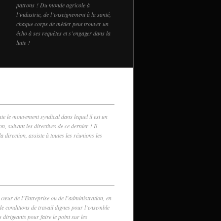
patrons ! Du monde agricole à
l’industrie, de l’enseignement à la santé,
chaque corps de métier peut trouver un
écho à ses requêtes et s’engager dans la
lutte !
te le mouvement syndical dans lequel il est un
n, suivant les directives de ce dernier ! Il
a direction, assiste à toutes les réunions les
u cœur de l’Entreprise ou de l’administration, en
 de conditions de travail dignes pour l’ensemble
s dirigeants pour faire le point sur les