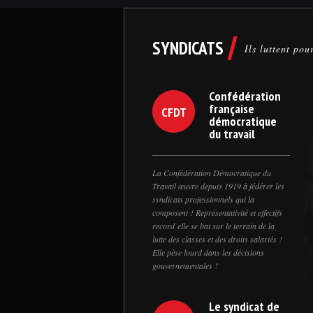
SYNDICATS
Ils luttent pou
Confédération
française
CFDT
démocratique
du travail
La Confédération Démocratique du
Travail œuvre depuis 1919 à fédérer les
syndicats professionnels qui la
composent ! Représentativité et effectifs
record elle se bat sur le terrain de la
lutte des classes et des droits salariés !
Elle pèse lourd dans les décisions
gouvernementales !
Le syndicat de